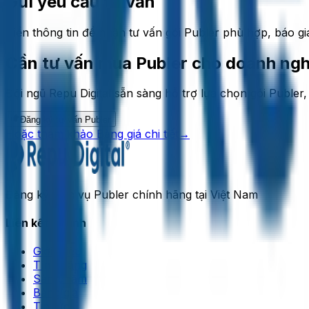
Gửi yêu cầu tư vấn
Điền thông tin để nhận tư vấn gói Publer phù hợp, báo giá
Cần tư vấn mua Publer cho doanh ng
Đội ngũ Repu Digital sẵn sàng hỗ trợ lựa chọn gói Publer
Đăng ký tư vấn Publer
Hoặc tham khảo Bảng giá chi tiết
→
Đăng ký dịch vụ Publer chính hãng tại Việt Nam
Liên kết nhanh
Giới thiệu
Tính năng
Sản phẩm
Bảng giá
Tin tức