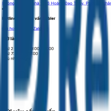
Phòng 207, tòa nhà 17T6 Hoàng Đạo Thúy, Phường Nhân
Hotline / Zalo tư vấn Publer
Gọi hotline
|
Chat Zalo
Giờ làm việc
Thứ 2 - Thứ 6: 9:00 - 18:00
Thứ 7: 9:00 - 12:00
Chủ nhật: Nghỉ