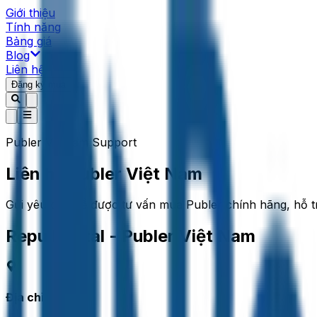
Giới thiệu
Tính năng
Bảng giá
Blog
Liên hệ
Đăng ký mua
Publer Vietnam Support
Liên hệ Publer Việt Nam
Gửi yêu cầu để được tư vấn mua Publer chính hãng, hỗ t
Repu Digital - Publer Việt Nam
Địa chỉ