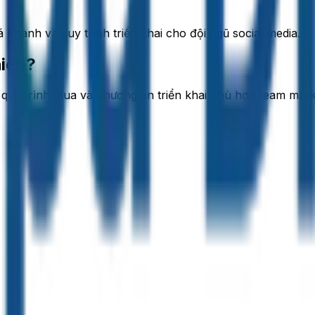
 nhanh và quy trình triển khai cho đội ngũ social media.
hiệp?
, quy trình mua và phương án triển khai phù hợp team mark